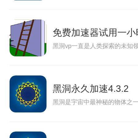
免费加速器试用一小
黑洞vp一直是人类探索的未知
黑洞永久加速4.3.2
黑洞是宇宙中最神秘的物体之