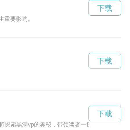
下载
生重要影响。
下载
下载
将探索黑洞vp的奥秘，带领读者一探宇宙的神秘奇