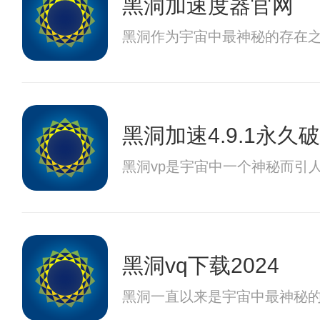
黑洞加速度器官网
黑洞作为宇宙中最神秘的存在
黑洞加速4.9.1永久
黑洞vp是宇宙中一个神秘而引
黑洞vq下载2024
黑洞一直以来是宇宙中最神秘