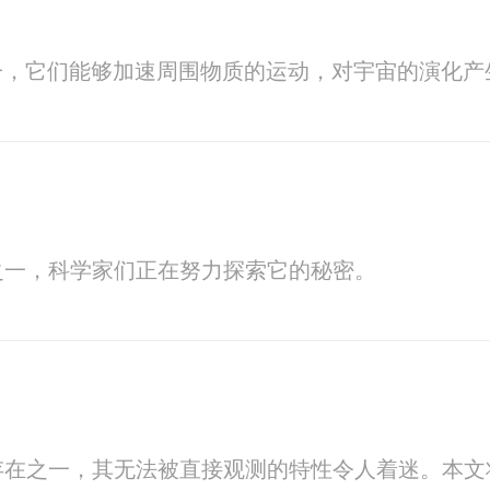
一，它们能够加速周围物质的运动，对宇宙的演化产
之一，科学家们正在努力探索它的秘密。
存在之一，其无法被直接观测的特性令人着迷。本文