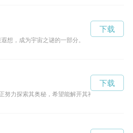
下载
限遐想，成为宇宙之谜的一部分。
下载
们正努力探索其奥秘，希望能解开其神秘面纱。