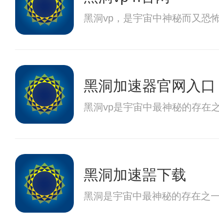
黑洞vp，是宇宙中神秘而又恐
黑洞加速器官网入口
黑洞vp是宇宙中最神秘的存在
黑洞加速噐下载
黑洞是宇宙中最神秘的存在之