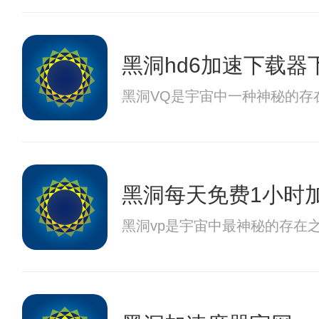
黑洞hd6加速下载器
黑洞VQ是宇宙中一种神秘的存
黑洞每天免费1小时
黑洞vp是宇宙中最神秘的存在