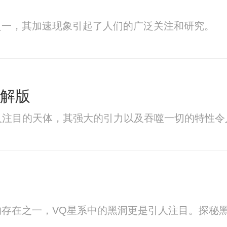
之一，其加速现象引起了人们的广泛关注和研究。
破解版
人注目的天体，其强大的引力以及吞噬一切的特性令
的存在之一，VQ星系中的黑洞更是引人注目。探秘