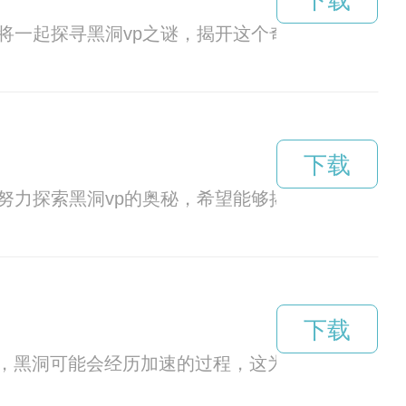
下载
将一起探寻黑洞vp之谜，揭开这个奇观的神秘面纱
下载
努力探索黑洞vp的奥秘，希望能够揭开宇宙深处的
下载
，黑洞可能会经历加速的过程，这为我们对宇宙进