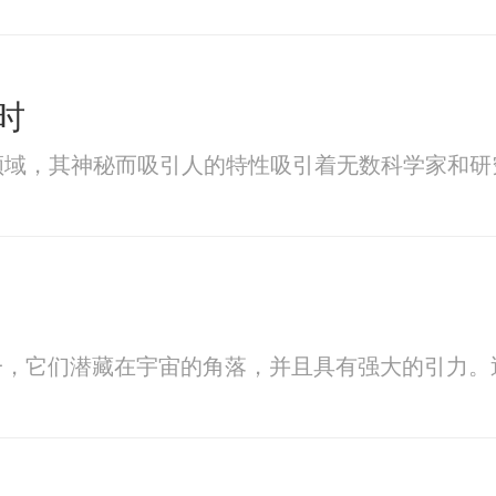
时
领域，其神秘而吸引人的特性吸引着无数科学家和
一，它们潜藏在宇宙的角落，并且具有强大的引力。