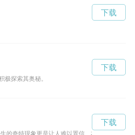
下载
下载
积极探索其奥秘。
下载
生的奇特现象更是让人难以置信。本文将带你探索