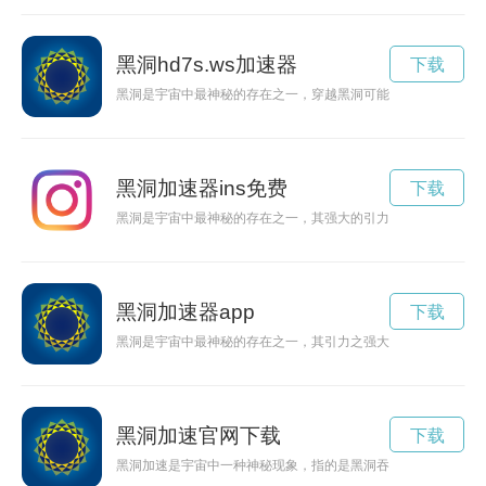
黑洞hd7s.ws加速器
下载
黑洞是宇宙中最神秘的存在之一，穿越黑洞可能会带来怎样的奇
黑洞加速器ins免费
下载
黑洞是宇宙中最神秘的存在之一，其强大的引力场使得一切物质
黑洞加速器app
下载
黑洞是宇宙中最神秘的存在之一，其引力之强大使其成为无数恒
黑洞加速官网下载
下载
黑洞加速是宇宙中一种神秘现象，指的是黑洞吞噬物质后其吸引