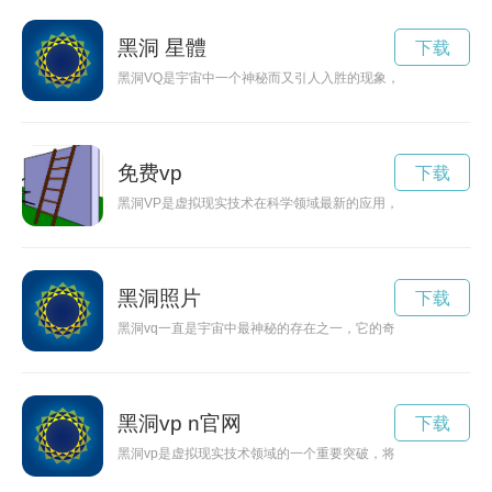
黑洞 星體
下载
黑洞VQ是宇宙中一个神秘而又引人入胜的现象，科学家们正不断
免费vp
下载
黑洞VP是虚拟现实技术在科学领域最新的应用，让人们可以身
黑洞照片
下载
黑洞vq一直是宇宙中最神秘的存在之一，它的奇特属性和引人注
黑洞vp n官网
下载
黑洞vp是虚拟现实技术领域的一个重要突破，将人们带入虚拟世