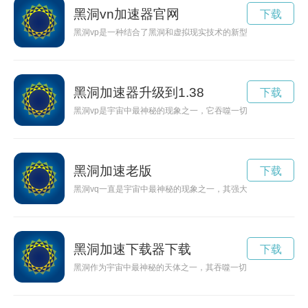
黑洞vn加速器官网
下载
黑洞vp是一种结合了黑洞和虚拟现实技术的新型体验，让人们
黑洞加速器升级到1.38
下载
黑洞vp是宇宙中最神秘的现象之一，它吞噬一切，甚至连光线也
黑洞加速老版
下载
黑洞vq一直是宇宙中最神秘的现象之一，其强大的引力场和奇特
黑洞加速下载器下载
下载
黑洞作为宇宙中最神秘的天体之一，其吞噬一切的特性常常让人