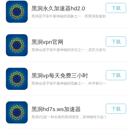
黑洞永久加速器hd2.0
下载
黑洞是宇宙中最神秘的现象之一，而黑洞加速则是指黑洞吞噬周
黑洞vpn官网
下载
黑洞vp是宇宙中最神秘的存在之一，其巨大的引力吸引着人们的
黑洞vp每天免费三小时
下载
黑洞vp是宇宙中最神秘的现象之一，科学家们一直在努力探索其
黑洞hd7s.ws加速器
下载
黑洞VQ是一种全新的黑洞类型，其神秘性引起了科学家们的极大