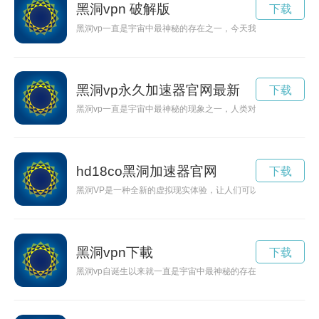
黑洞vpn 破解版
下载
黑洞vp一直是宇宙中最神秘的存在之一，今天我们将一起探寻未
黑洞vp永久加速器官网最新
下载
黑洞vp一直是宇宙中最神秘的现象之一，人类对其了解仍然有限
hd18co黑洞加速器官网
下载
黑洞VP是一种全新的虚拟现实体验，让人们可以穿越黑洞，探
黑洞vpn下載
下载
黑洞vp自诞生以来就一直是宇宙中最神秘的存在之一，无数科学