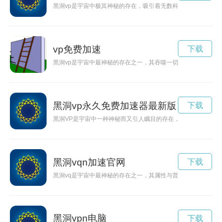
黑洞vp是宇宙中极其神秘的存在，吸引着无数科学家和天文学家
vp免费加速
下载
黑洞vp是宇宙中最神秘的存在之一，其吞噬一切的力量令人震撼
黑洞vp永久免费加速器最新版
下载
黑洞VP是宇宙中一种神秘而又引人瞩目的存在，其力量和吸引力
黑洞vqn加速官网
下载
黑洞vq是宇宙中最神秘的存在之一，其属性与普通黑洞有所不
黑洞vpn电脑
下载