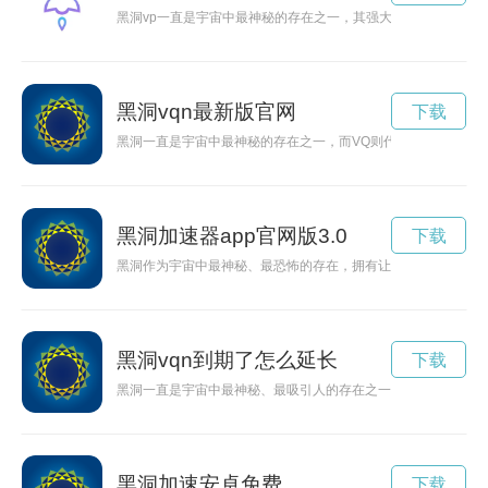
黑洞vp一直是宇宙中最神秘的存在之一，其强大的引力和奇异的
黑洞vqn最新版官网
下载
黑洞一直是宇宙中最神秘的存在之一，而VQ则代表着我们对黑
黑洞加速器app官网版3.0
下载
黑洞作为宇宙中最神秘、最恐怖的存在，拥有让人难以想象的力
黑洞vqn到期了怎么延长
下载
黑洞一直是宇宙中最神秘、最吸引人的存在之一。最近，科学家
黑洞加速安卓免费
下载