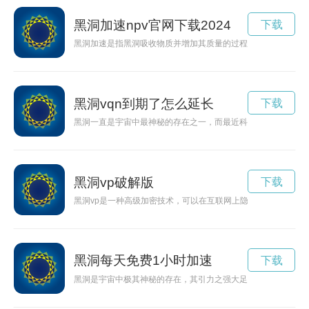
黑洞加速npv官网下载2024
下载
黑洞加速是指黑洞吸收物质并增加其质量的过程，在宇宙物理学
黑洞vqn到期了怎么延长
下载
黑洞一直是宇宙中最神秘的存在之一，而最近科学家们发现了一
黑洞vp破解版
下载
黑洞vp是一种高级加密技术，可以在互联网上隐藏用户的真实I
黑洞每天免费1小时加速
下载
黑洞是宇宙中极其神秘的存在，其引力之强大足以吞噬一切。近