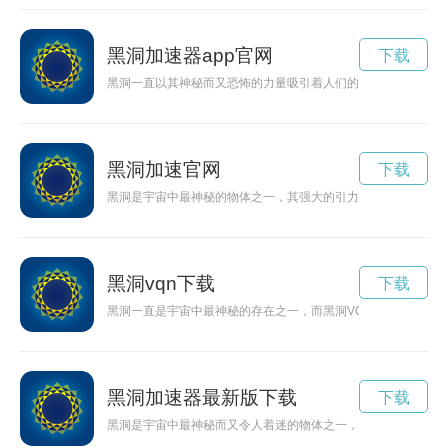
黑洞加速器app官网
下载
黑洞一直以其神秘而又恐怖的力量吸引着人们的好奇心。科学家
黑洞加速官网
下载
黑洞是宇宙中最神秘的物体之一，其强大的引力场不仅可以吞噬
黑洞vqn下载
下载
黑洞一直是宇宙中最神秘的存在之一，而黑洞VQ更是让人猜疑不
黑洞加速器最新版下载
下载
黑洞是宇宙中最神秘而又令人着迷的物体之一，而其中的加速现