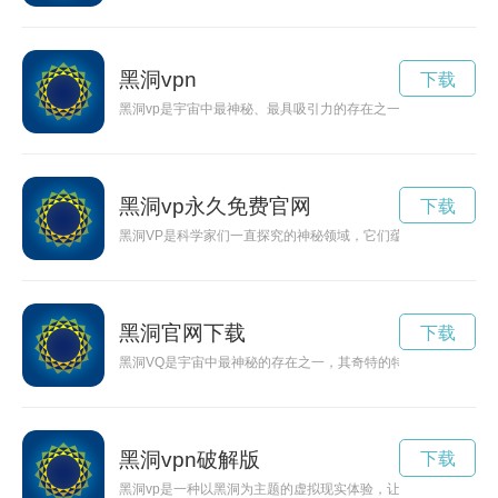
黑洞vpn
下载
黑洞vp是宇宙中最神秘、最具吸引力的存在之一，其奥秘引发了
黑洞vp永久免费官网
下载
黑洞VP是科学家们一直探究的神秘领域，它们蕴含着宇宙中无限
黑洞官网下载
下载
黑洞VQ是宇宙中最神秘的存在之一，其奇特的特性引发了科学
黑洞vpn破解版
下载
黑洞vp是一种以黑洞为主题的虚拟现实体验，让人们仿佛真实地