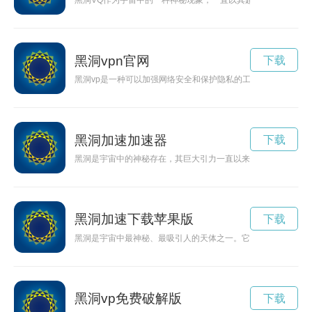
黑洞VQ作为宇宙中的一种神秘现象，一直以其超越人类想象力
黑洞vpn官网
下载
黑洞vp是一种可以加强网络安全和保护隐私的工具，本文将介绍
黑洞加速加速器
下载
黑洞是宇宙中的神秘存在，其巨大引力一直以来让科学家们着迷
黑洞加速下载苹果版
下载
黑洞是宇宙中最神秘、最吸引人的天体之一。它们因极强的引力
黑洞vp免费破解版
下载