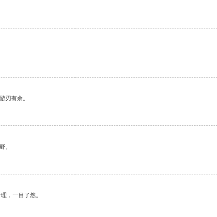
中游刃有余。
野。
合理，一目了然。