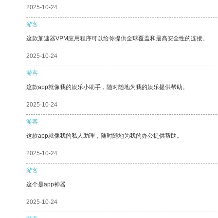
2025-10-24
游客
这款加速器VPM应用程序可以给你提供全球覆盖和最高安全性的连接。
2025-10-24
游客
这款app就像我的娱乐小助手，随时随地为我的娱乐提供帮助。
2025-10-24
游客
这款app就像我的私人助理，随时随地为我的办公提供帮助。
2025-10-24
游客
这个是app神器
2025-10-24