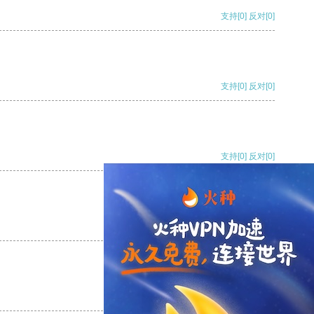
支持
[0]
反对
[0]
支持
[0]
反对
[0]
支持
[0]
反对
[0]
支持
[0]
反对
[0]
支持
[0]
反对
[0]