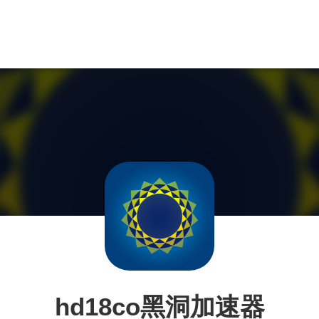
hd18co黑洞加速器