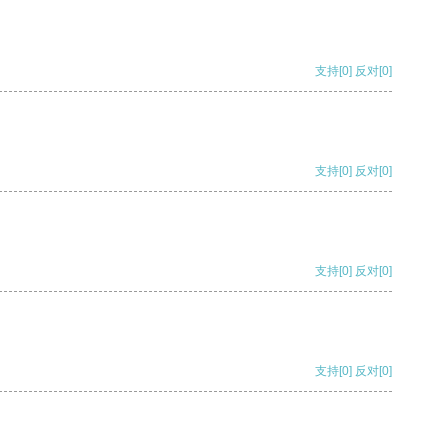
支持
[0]
反对
[0]
支持
[0]
反对
[0]
支持
[0]
反对
[0]
支持
[0]
反对
[0]