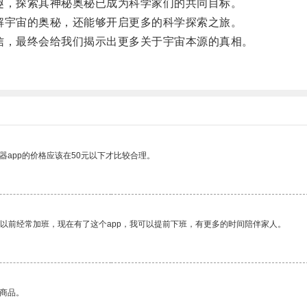
，探索其神秘奥秘已成为科学家们的共同目标。
宇宙的奥秘，还能够开启更多的科学探索之旅。
，最终会给我们揭示出更多关于宇宙本源的真相。
器app的价格应该在50元以下才比较合理。
我以前经常加班，现在有了这个app，我可以提前下班，有更多的时间陪伴家人。
的商品。