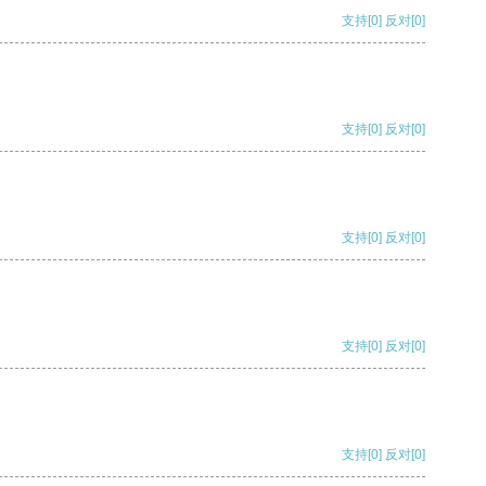
支持
[0]
反对
[0]
支持
[0]
反对
[0]
支持
[0]
反对
[0]
支持
[0]
反对
[0]
支持
[0]
反对
[0]