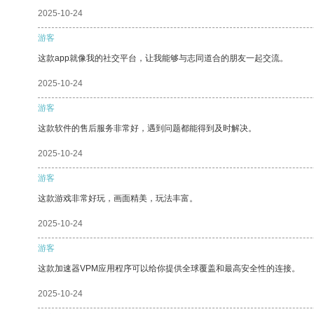
2025-10-24
游客
这款app就像我的社交平台，让我能够与志同道合的朋友一起交流。
2025-10-24
游客
这款软件的售后服务非常好，遇到问题都能得到及时解决。
2025-10-24
游客
这款游戏非常好玩，画面精美，玩法丰富。
2025-10-24
游客
这款加速器VPM应用程序可以给你提供全球覆盖和最高安全性的连接。
2025-10-24