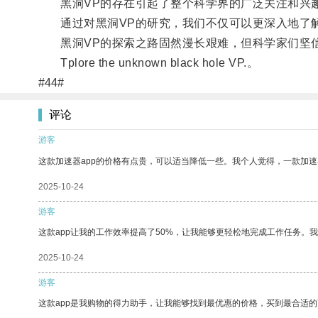
黑洞VP的存在引起了整个科学界的广泛关注和兴趣
通过对黑洞VP的研究，我们不仅可以更深入地了解
黑洞VP的探索之路固然漫长艰难，但科学家们坚信
Tplore the unknown black hole VP.。
#44#
评论
游客
这款加速器app的价格有点贵，可以适当降低一些。我个人觉得，一款加速
2025-10-24
游客
这款app让我的工作效率提高了50%，让我能够更轻松地完成工作任务。
2025-10-24
游客
这款app是我购物的得力助手，让我能够找到最优惠的价格，买到最合适