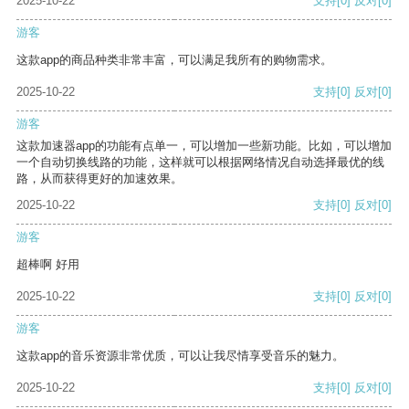
2025-10-22
支持
[0]
反对
[0]
游客
这款app的商品种类非常丰富，可以满足我所有的购物需求。
2025-10-22
支持
[0]
反对
[0]
游客
这款加速器app的功能有点单一，可以增加一些新功能。比如，可以增加
一个自动切换线路的功能，这样就可以根据网络情况自动选择最优的线
路，从而获得更好的加速效果。
2025-10-22
支持
[0]
反对
[0]
游客
超棒啊 好用
2025-10-22
支持
[0]
反对
[0]
游客
这款app的音乐资源非常优质，可以让我尽情享受音乐的魅力。
2025-10-22
支持
[0]
反对
[0]