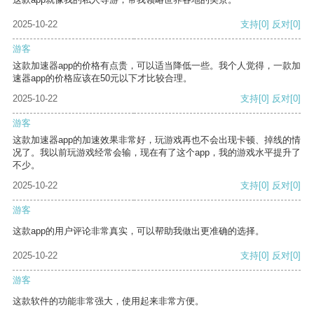
2025-10-22
支持
[0]
反对
[0]
游客
这款加速器app的价格有点贵，可以适当降低一些。我个人觉得，一款加
速器app的价格应该在50元以下才比较合理。
2025-10-22
支持
[0]
反对
[0]
游客
这款加速器app的加速效果非常好，玩游戏再也不会出现卡顿、掉线的情
况了。我以前玩游戏经常会输，现在有了这个app，我的游戏水平提升了
不少。
2025-10-22
支持
[0]
反对
[0]
游客
这款app的用户评论非常真实，可以帮助我做出更准确的选择。
2025-10-22
支持
[0]
反对
[0]
游客
这款软件的功能非常强大，使用起来非常方便。