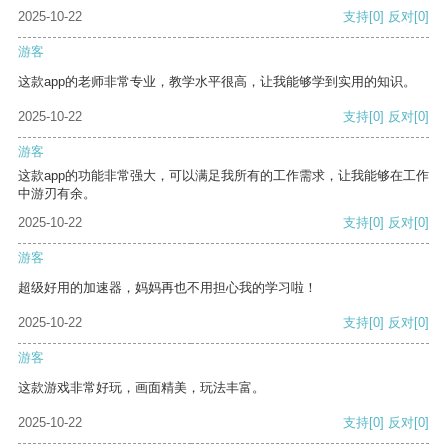
2025-10-22
支持
[0]
反对
[0]
游客
这款app的老师非常专业，教学水平很高，让我能够学到实用的知识。
2025-10-22
支持
[0]
反对
[0]
游客
这款app的功能非常强大，可以满足我所有的工作需求，让我能够在工作
中游刃有余。
2025-10-22
支持
[0]
反对
[0]
游客
超级好用的加速器，妈妈再也不用担心我的学习啦！
2025-10-22
支持
[0]
反对
[0]
游客
这款游戏非常好玩，画面精美，玩法丰富。
2025-10-22
支持
[0]
反对
[0]