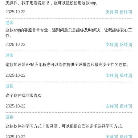
悉操作。我不用看说明书，就可以轻松使用这款app。
2025-10-22
支持
[0]
反对
[0]
游客
这款app的客服非常专业，遇到问题总是能够及时解决，让我能够安心工
作。
2025-10-22
支持
[0]
反对
[0]
游客
这款加速器VPM应用程序可以给你提供全球覆盖和最高安全性的连接。
2025-10-22
支持
[0]
反对
[0]
游客
这个软件我非常喜欢
2025-10-22
支持
[0]
反对
[0]
游客
这款软件的学习方式非常灵活，可以根据自己的需求选择学习方式。
2025-10-22
支持
[0]
反对
[0]