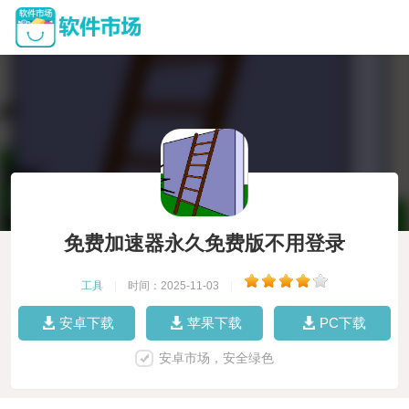
免费加速器永久免费版不用登录
工具
|
时间：2025-11-03
|
安卓下载
苹果下载
PC下载
安卓市场，安全绿色