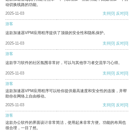
动切换线路的功能。
2025-11-03
支持
[0]
反对
[0]
游客
这款加速器VPM应用程序提供了顶级的安全性和隐私保护。
2025-11-03
支持
[0]
反对
[0]
游客
这款学习软件的社区氛围非常好，可以与其他学习者交流学习心得。
2025-11-03
支持
[0]
反对
[0]
游客
这款加速器VPM应用程序可以给你提供最高速度和安全性的连接，并帮
助你在网络上自由移动。
2025-11-03
支持
[0]
反对
[0]
游客
这款办公软件的界面设计非常简洁，使用起来非常方便。功能的布局也
很合理，一目了然。