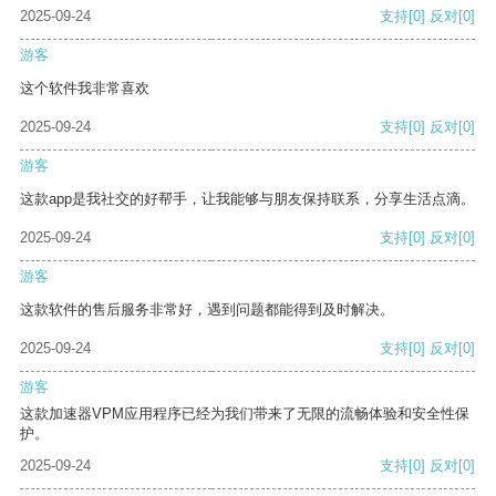
2025-09-24
支持
[0]
反对
[0]
游客
这个软件我非常喜欢
2025-09-24
支持
[0]
反对
[0]
游客
这款app是我社交的好帮手，让我能够与朋友保持联系，分享生活点滴。
2025-09-24
支持
[0]
反对
[0]
游客
这款软件的售后服务非常好，遇到问题都能得到及时解决。
2025-09-24
支持
[0]
反对
[0]
游客
这款加速器VPM应用程序已经为我们带来了无限的流畅体验和安全性保
护。
2025-09-24
支持
[0]
反对
[0]