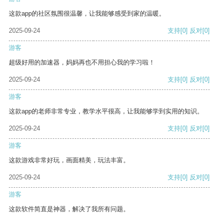
这款app的社区氛围很温馨，让我能够感受到家的温暖。
2025-09-24
支持
[0]
反对
[0]
游客
超级好用的加速器，妈妈再也不用担心我的学习啦！
2025-09-24
支持
[0]
反对
[0]
游客
这款app的老师非常专业，教学水平很高，让我能够学到实用的知识。
2025-09-24
支持
[0]
反对
[0]
游客
这款游戏非常好玩，画面精美，玩法丰富。
2025-09-24
支持
[0]
反对
[0]
游客
这款软件简直是神器，解决了我所有问题。