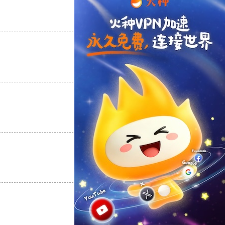
支持
[0]
反对
[0]
支持
[0]
反对
[0]
支持
[0]
反对
[0]
支持
[0]
反对
[0]