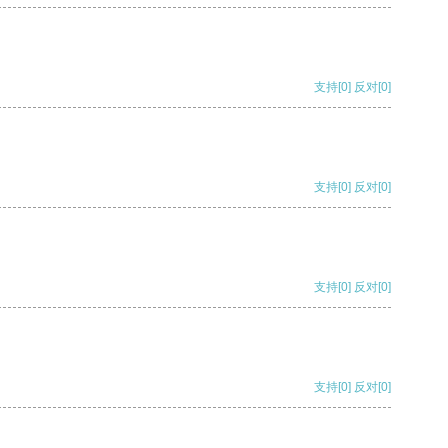
支持
[0]
反对
[0]
支持
[0]
反对
[0]
支持
[0]
反对
[0]
支持
[0]
反对
[0]