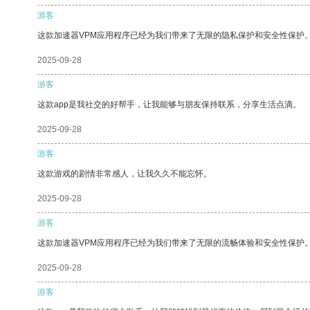
游客
这款加速器VPM应用程序已经为我们带来了无限的隐私保护和安全性保护
2025-09-28
游客
这款app是我社交的好帮手，让我能够与朋友保持联系，分享生活点滴。
2025-09-28
游客
这款游戏的剧情非常感人，让我久久不能忘怀。
2025-09-28
游客
这款加速器VPM应用程序已经为我们带来了无限的流畅体验和安全性保护
2025-09-28
游客