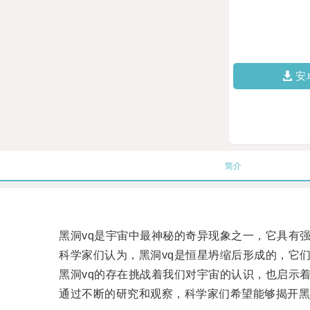
安
简介
黑洞vq是宇宙中最神秘的奇异现象之一，它具有强
科学家们认为，黑洞vq是恒星坍缩后形成的，它们
黑洞vq的存在挑战着我们对宇宙的认识，也启示着
通过不断的研究和观察，科学家们希望能够揭开黑洞