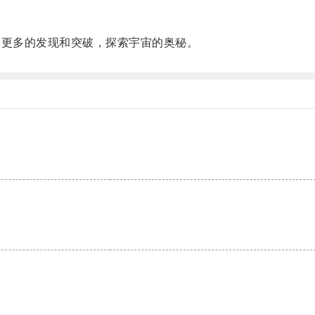
更多的发现和突破，探索宇宙的奥秘。