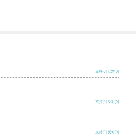
支持
[0]
反对
[0]
支持
[0]
反对
[0]
支持
[0]
反对
[0]