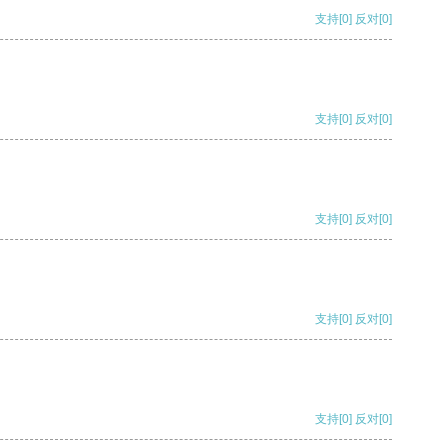
支持
[0]
反对
[0]
支持
[0]
反对
[0]
支持
[0]
反对
[0]
支持
[0]
反对
[0]
支持
[0]
反对
[0]