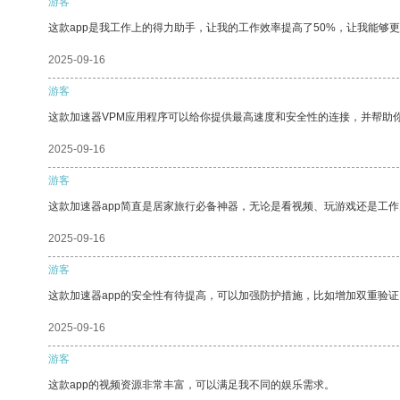
游客
这款app是我工作上的得力助手，让我的工作效率提高了50%，让我能够
2025-09-16
游客
这款加速器VPM应用程序可以给你提供最高速度和安全性的连接，并帮助
2025-09-16
游客
这款加速器app简直是居家旅行必备神器，无论是看视频、玩游戏还是工
2025-09-16
游客
这款加速器app的安全性有待提高，可以加强防护措施，比如增加双重验证
2025-09-16
游客
这款app的视频资源非常丰富，可以满足我不同的娱乐需求。