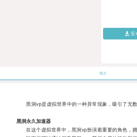
安
简介
黑洞vp是虚拟世界中的一种异常现象，吸引了无数
黑洞永久加速器
在这个虚拟世界中，黑洞vp扮演着重要的角色，拥