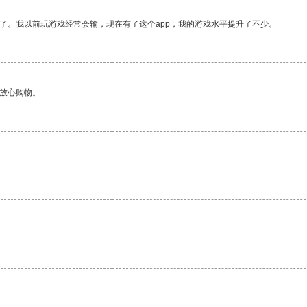
了。我以前玩游戏经常会输，现在有了这个app，我的游戏水平提升了不少。
够放心购物。