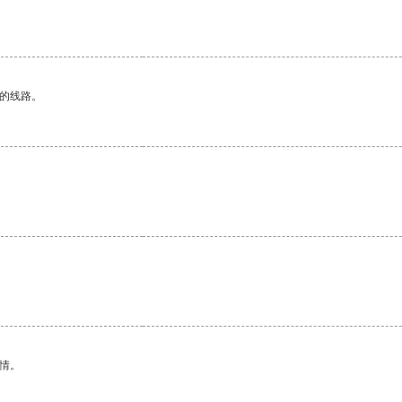
区的线路。
情。