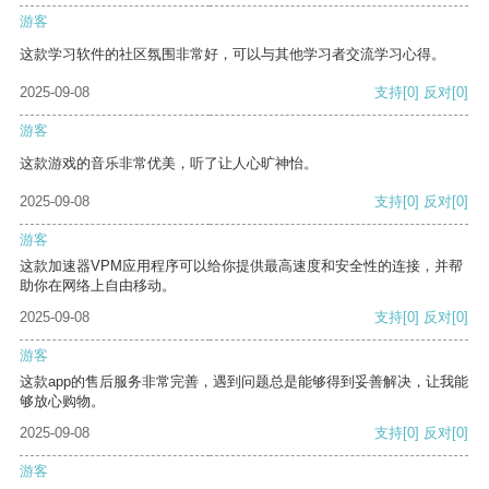
游客
这款学习软件的社区氛围非常好，可以与其他学习者交流学习心得。
2025-09-08
支持
[0]
反对
[0]
游客
这款游戏的音乐非常优美，听了让人心旷神怡。
2025-09-08
支持
[0]
反对
[0]
游客
这款加速器VPM应用程序可以给你提供最高速度和安全性的连接，并帮
助你在网络上自由移动。
2025-09-08
支持
[0]
反对
[0]
游客
这款app的售后服务非常完善，遇到问题总是能够得到妥善解决，让我能
够放心购物。
2025-09-08
支持
[0]
反对
[0]
游客