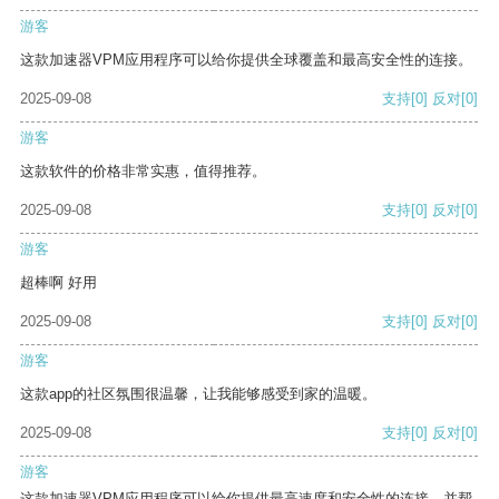
游客
这款加速器VPM应用程序可以给你提供全球覆盖和最高安全性的连接。
2025-09-08
支持
[0]
反对
[0]
游客
这款软件的价格非常实惠，值得推荐。
2025-09-08
支持
[0]
反对
[0]
游客
超棒啊 好用
2025-09-08
支持
[0]
反对
[0]
游客
这款app的社区氛围很温馨，让我能够感受到家的温暖。
2025-09-08
支持
[0]
反对
[0]
游客
这款加速器VPM应用程序可以给你提供最高速度和安全性的连接，并帮