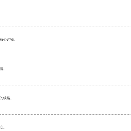
够放心购物。
情。
区的线路。
心。