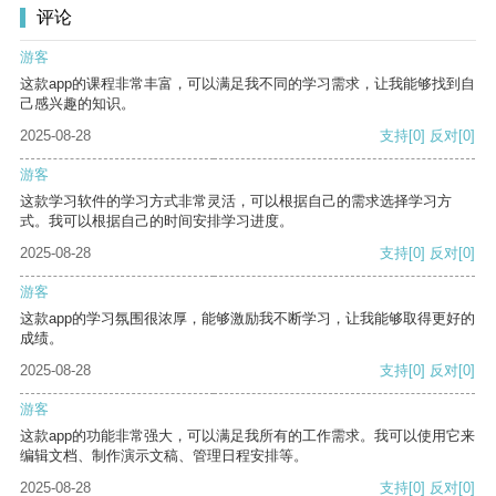
评论
游客
这款app的课程非常丰富，可以满足我不同的学习需求，让我能够找到自
己感兴趣的知识。
2025-08-28
支持
[0]
反对
[0]
游客
这款学习软件的学习方式非常灵活，可以根据自己的需求选择学习方
式。我可以根据自己的时间安排学习进度。
2025-08-28
支持
[0]
反对
[0]
游客
这款app的学习氛围很浓厚，能够激励我不断学习，让我能够取得更好的
成绩。
2025-08-28
支持
[0]
反对
[0]
游客
这款app的功能非常强大，可以满足我所有的工作需求。我可以使用它来
编辑文档、制作演示文稿、管理日程安排等。
2025-08-28
支持
[0]
反对
[0]