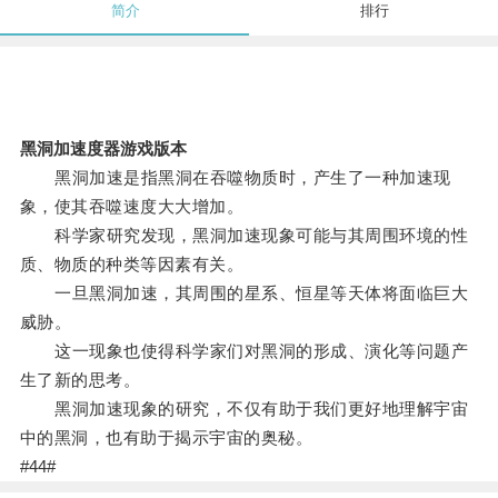
简介
排行
黑洞加速度器游戏版本
黑洞加速是指黑洞在吞噬物质时，产生了一种加速现
象，使其吞噬速度大大增加。
科学家研究发现，黑洞加速现象可能与其周围环境的性
质、物质的种类等因素有关。
一旦黑洞加速，其周围的星系、恒星等天体将面临巨大
威胁。
这一现象也使得科学家们对黑洞的形成、演化等问题产
生了新的思考。
黑洞加速现象的研究，不仅有助于我们更好地理解宇宙
中的黑洞，也有助于揭示宇宙的奥秘。
#44#