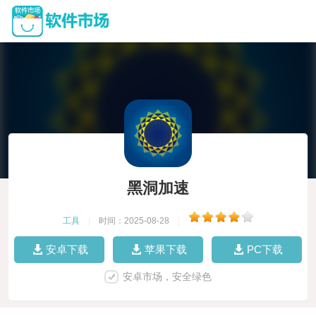
黑洞加速
工具
|
时间：2025-08-28
|
安卓下载
苹果下载
PC下载
安卓市场，安全绿色