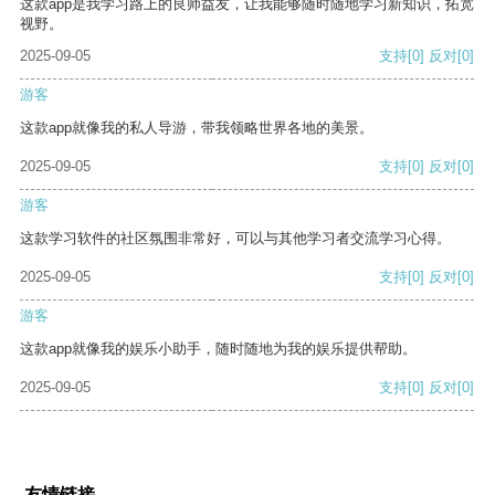
这款app是我学习路上的良师益友，让我能够随时随地学习新知识，拓宽
视野。
2025-09-05
支持
[0]
反对
[0]
游客
这款app就像我的私人导游，带我领略世界各地的美景。
2025-09-05
支持
[0]
反对
[0]
游客
这款学习软件的社区氛围非常好，可以与其他学习者交流学习心得。
2025-09-05
支持
[0]
反对
[0]
游客
这款app就像我的娱乐小助手，随时随地为我的娱乐提供帮助。
2025-09-05
支持
[0]
反对
[0]
友情链接