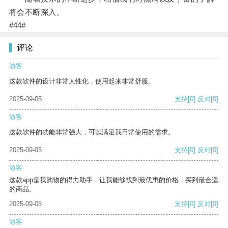
将会不断深入。
#44#
评论
游客
这款软件的设计非常人性化，使用起来非常舒服。
2025-09-05
支持
[0]
反对
[0]
游客
这款软件的功能非常强大，可以满足我日常使用的需求。
2025-09-05
支持
[0]
反对
[0]
游客
这款app是我购物的得力助手，让我能够找到最优惠的价格，买到最合适
的商品。
2025-09-05
支持
[0]
反对
[0]
游客