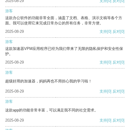
2025-08-29
支持
[0]
反对
[0]
游客
这款办公软件的功能非常全面，涵盖了文档、表格、演示文稿等各个方
面。我可以使用它来完成日常办公的所有任务，非常方便。
2025-08-29
支持
[0]
反对
[0]
游客
这款加速器VPM应用程序已经为我们带来了无限的隐私保护和安全性保
护。
2025-08-29
支持
[0]
反对
[0]
游客
超级好用的加速器，妈妈再也不用担心我的学习啦！
2025-08-29
支持
[0]
反对
[0]
游客
这款app的功能非常丰富，可以满足我不同的社交需求。
2025-08-29
支持
[0]
反对
[0]