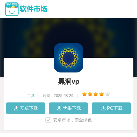
黑洞vp
工具
|
时间：2025-08-29
|
安卓下载
苹果下载
PC下载
安卓市场，安全绿色