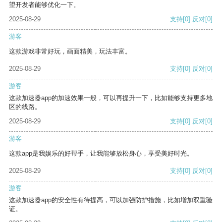
望开发者能够优化一下。
2025-08-29
支持
[0]
反对
[0]
游客
这款游戏非常好玩，画面精美，玩法丰富。
2025-08-29
支持
[0]
反对
[0]
游客
这款加速器app的加速效果一般，可以再提升一下，比如能够支持更多地
区的线路。
2025-08-29
支持
[0]
反对
[0]
游客
这款app是我娱乐的好帮手，让我能够放松身心，享受美好时光。
2025-08-29
支持
[0]
反对
[0]
游客
这款加速器app的安全性有待提高，可以加强防护措施，比如增加双重验
证。