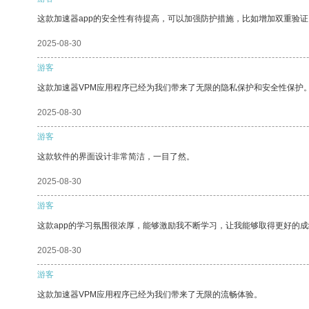
这款加速器app的安全性有待提高，可以加强防护措施，比如增加双重验证
2025-08-30
游客
这款加速器VPM应用程序已经为我们带来了无限的隐私保护和安全性保护
2025-08-30
游客
这款软件的界面设计非常简洁，一目了然。
2025-08-30
游客
这款app的学习氛围很浓厚，能够激励我不断学习，让我能够取得更好的成
2025-08-30
游客
这款加速器VPM应用程序已经为我们带来了无限的流畅体验。