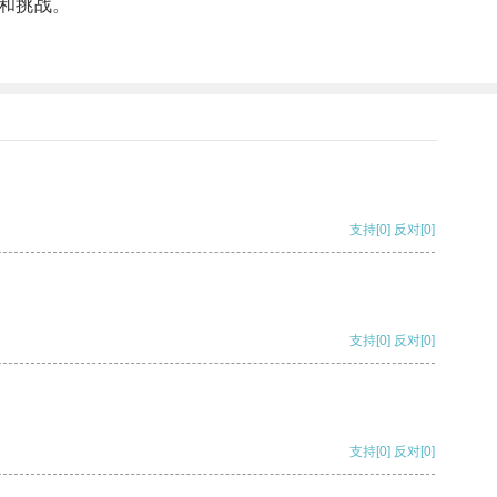
和挑战。
支持
[0]
反对
[0]
支持
[0]
反对
[0]
支持
[0]
反对
[0]