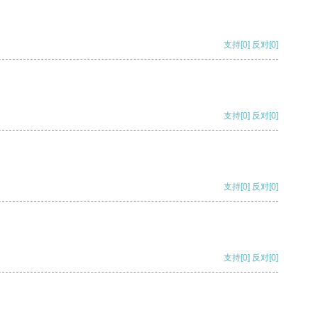
支持
[0]
反对
[0]
支持
[0]
反对
[0]
支持
[0]
反对
[0]
支持
[0]
反对
[0]