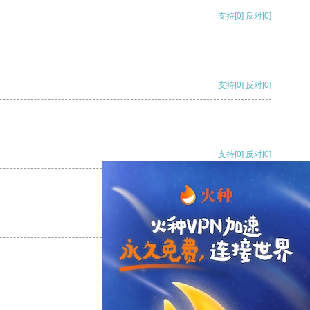
支持
[0]
反对
[0]
支持
[0]
反对
[0]
支持
[0]
反对
[0]
支持
[0]
反对
[0]
支持
[0]
反对
[0]