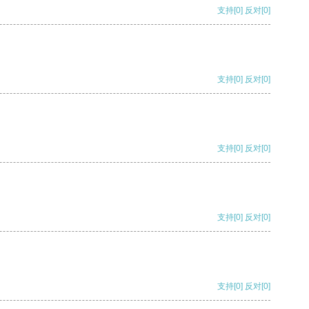
支持
[0]
反对
[0]
支持
[0]
反对
[0]
支持
[0]
反对
[0]
支持
[0]
反对
[0]
支持
[0]
反对
[0]