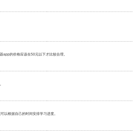
器app的价格应该在50元以下才比较合理。
。
我可以根据自己的时间安排学习进度。