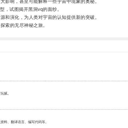
大影响，甚至可能解释一些宇宙中现象的奥秘。
，试图揭开黑洞vq的面纱。
源和演化，为人类对宇宙的认知提供新的突破。
探索的无尽神秘之旅。
有玩腻。
找资料、翻译语言、编写代码等。