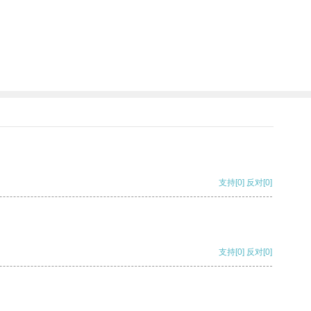
支持
[0]
反对
[0]
支持
[0]
反对
[0]