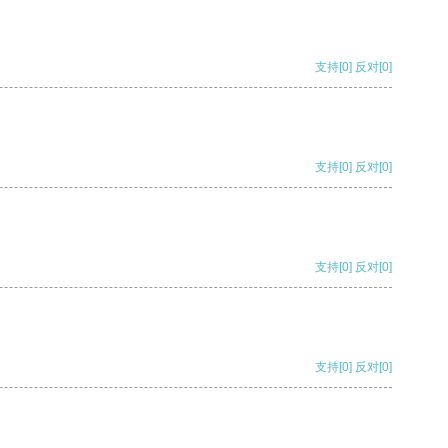
支持
[0]
反对
[0]
支持
[0]
反对
[0]
支持
[0]
反对
[0]
支持
[0]
反对
[0]