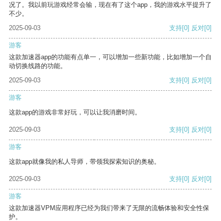
况了。我以前玩游戏经常会输，现在有了这个app，我的游戏水平提升了
不少。
2025-09-03
支持
[0]
反对
[0]
游客
这款加速器app的功能有点单一，可以增加一些新功能，比如增加一个自
动切换线路的功能。
2025-09-03
支持
[0]
反对
[0]
游客
这款app的游戏非常好玩，可以让我消磨时间。
2025-09-03
支持
[0]
反对
[0]
游客
这款app就像我的私人导师，带领我探索知识的奥秘。
2025-09-03
支持
[0]
反对
[0]
游客
这款加速器VPM应用程序已经为我们带来了无限的流畅体验和安全性保
护。