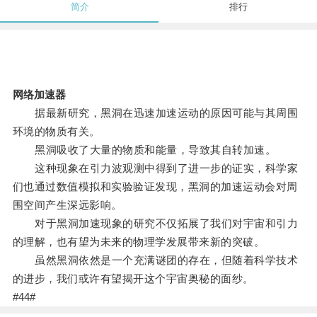
简介
排行
网络加速器
据最新研究，黑洞在迅速加速运动的原因可能与其周围
环境的物质有关。
黑洞吸收了大量的物质和能量，导致其自转加速。
这种现象在引力波观测中得到了进一步的证实，科学家
们也通过数值模拟和实验验证发现，黑洞的加速运动会对周
围空间产生深远影响。
对于黑洞加速现象的研究不仅拓展了我们对宇宙和引力
的理解，也有望为未来的物理学发展带来新的突破。
虽然黑洞依然是一个充满谜团的存在，但随着科学技术
的进步，我们或许有望揭开这个宇宙奥秘的面纱。
#44#