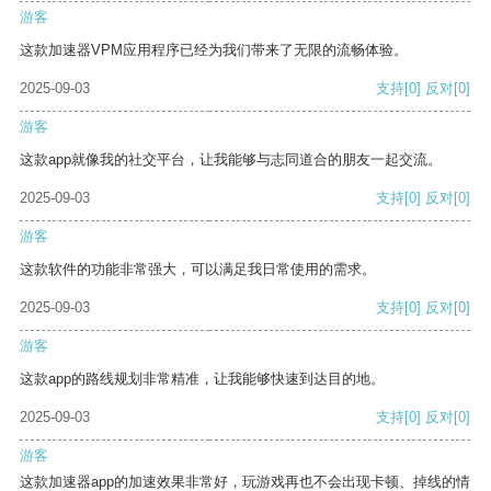
游客
这款加速器VPM应用程序已经为我们带来了无限的流畅体验。
2025-09-03
支持
[0]
反对
[0]
游客
这款app就像我的社交平台，让我能够与志同道合的朋友一起交流。
2025-09-03
支持
[0]
反对
[0]
游客
这款软件的功能非常强大，可以满足我日常使用的需求。
2025-09-03
支持
[0]
反对
[0]
游客
这款app的路线规划非常精准，让我能够快速到达目的地。
2025-09-03
支持
[0]
反对
[0]
游客
这款加速器app的加速效果非常好，玩游戏再也不会出现卡顿、掉线的情