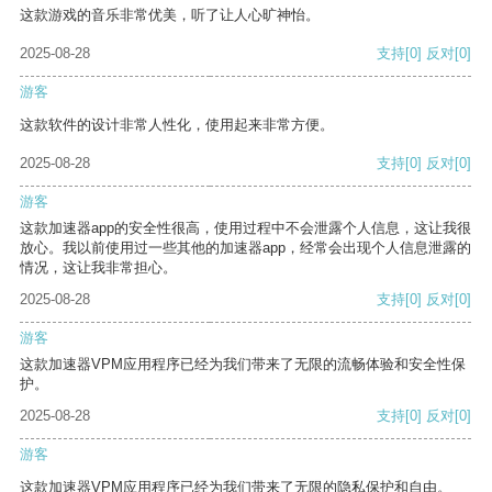
这款游戏的音乐非常优美，听了让人心旷神怡。
2025-08-28
支持
[0]
反对
[0]
游客
这款软件的设计非常人性化，使用起来非常方便。
2025-08-28
支持
[0]
反对
[0]
游客
这款加速器app的安全性很高，使用过程中不会泄露个人信息，这让我很
放心。我以前使用过一些其他的加速器app，经常会出现个人信息泄露的
情况，这让我非常担心。
2025-08-28
支持
[0]
反对
[0]
游客
这款加速器VPM应用程序已经为我们带来了无限的流畅体验和安全性保
护。
2025-08-28
支持
[0]
反对
[0]
游客
这款加速器VPM应用程序已经为我们带来了无限的隐私保护和自由。