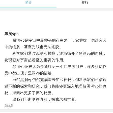
简介
排行
黑洞vps
黑洞vp是宇宙中最神秘的存在之一，它吞噬一切进入其
中的物质，甚至光线也无法逃脱。
科学家们通过观测和模拟，逐渐揭开了黑洞vp的面纱，
发现它对宇宙起着至关重要的作用。
黑洞vp还被认为是通往另一个世界的门户，许多科幻作
品中都出现了黑洞vp的描绘。
虽然黑洞vp仍然充满着未知和神秘，但科学家们相信通
过不断的探索和研究，我们将能够更深入地理解黑洞vp的奥
秘，探索出更多宇宙的秘密。
愿我们不断勇往直前，探索未知世界。
#44#