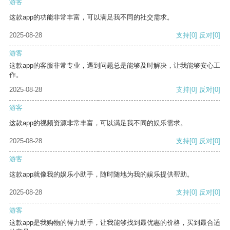
游客
这款app的功能非常丰富，可以满足我不同的社交需求。
2025-08-28
支持
[0]
反对
[0]
游客
这款app的客服非常专业，遇到问题总是能够及时解决，让我能够安心工
作。
2025-08-28
支持
[0]
反对
[0]
游客
这款app的视频资源非常丰富，可以满足我不同的娱乐需求。
2025-08-28
支持
[0]
反对
[0]
游客
这款app就像我的娱乐小助手，随时随地为我的娱乐提供帮助。
2025-08-28
支持
[0]
反对
[0]
游客
这款app是我购物的得力助手，让我能够找到最优惠的价格，买到最合适