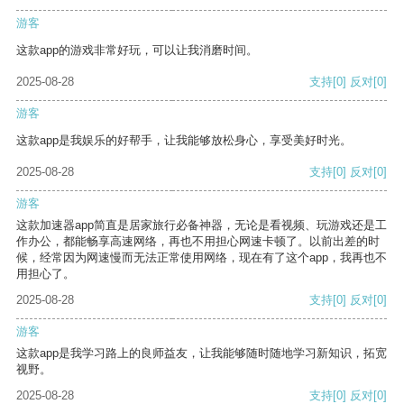
游客
这款app的游戏非常好玩，可以让我消磨时间。
2025-08-28
支持
[0]
反对
[0]
游客
这款app是我娱乐的好帮手，让我能够放松身心，享受美好时光。
2025-08-28
支持
[0]
反对
[0]
游客
这款加速器app简直是居家旅行必备神器，无论是看视频、玩游戏还是工
作办公，都能畅享高速网络，再也不用担心网速卡顿了。以前出差的时
候，经常因为网速慢而无法正常使用网络，现在有了这个app，我再也不
用担心了。
2025-08-28
支持
[0]
反对
[0]
游客
这款app是我学习路上的良师益友，让我能够随时随地学习新知识，拓宽
视野。
2025-08-28
支持
[0]
反对
[0]