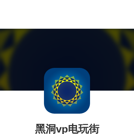
黑洞vp电玩街