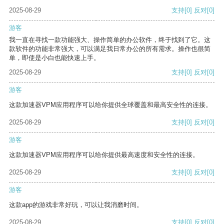
2025-08-29
支持
[0]
反对
[0]
游客
我一直在寻找一款功能强大、操作简单的办公软件，终于找到了它。这
款软件的功能非常强大，可以满足我日常办公的所有需求。操作也很简
单，即使是小白也能快速上手。
2025-08-29
支持
[0]
反对
[0]
游客
这款加速器VPM应用程序可以给你提供全球覆盖和最高安全性的连接。
2025-08-29
支持
[0]
反对
[0]
游客
这款加速器VPM应用程序可以给你提供最高速度和安全性的连接。
2025-08-29
支持
[0]
反对
[0]
游客
这款app的游戏非常好玩，可以让我消磨时间。
2025-08-29
支持
[0]
反对
[0]