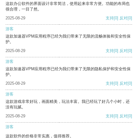
这款办公软件的界面设计非常简洁，使用起来非常方便。功能的布局也
很合理，一目了然。
2025-08-29
支持
[0]
反对
[0]
游客
这款加速器VPM应用程序已经为我们带来了无限的流畅体验和安全性保
护。
2025-08-29
支持
[0]
反对
[0]
游客
这款加速器VPM应用程序已经为我们带来了无限的隐私保护和安全性保
护。
2025-08-29
支持
[0]
反对
[0]
游客
这款游戏非常好玩，画面精美，玩法丰富。我已经玩了好几个小时，还
没有玩腻。
2025-08-29
支持
[0]
反对
[0]
游客
这款软件的价格非常实惠，值得推荐。