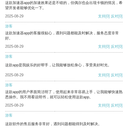
这款加速器app的加速效果还是不错的，但偶尔也会出现卡顿的情况，希
望开发者能够优化一下。
2025-08-29
支持
[0]
反对
[0]
游客
这款加速器app的客服很贴心，遇到问题都能及时解决，服务态度非常
好。
2025-08-29
支持
[0]
反对
[0]
游客
这款app是我娱乐的好帮手，让我能够放松身心，享受美好时光。
2025-08-29
支持
[0]
反对
[0]
游客
这款app的用户界面简洁明了，使用起来非常容易上手，让我能够快速熟
悉操作。我不用看说明书，就可以轻松使用这款app。
2025-08-29
支持
[0]
反对
[0]
游客
这款软件的售后服务非常好，遇到问题都能得到及时解决。