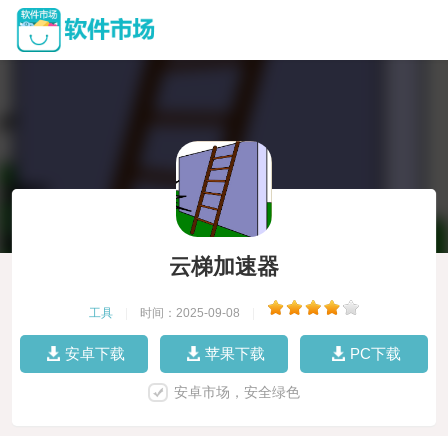
云梯加速器
工具
|
时间：2025-09-08
|
安卓下载
苹果下载
PC下载
安卓市场，安全绿色