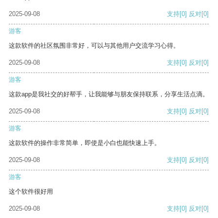
2025-09-08
支持
[0]
反对
[0]
游客
这款软件的社区氛围非常好，可以与其他用户交流学习心得。
2025-09-08
支持
[0]
反对
[0]
游客
这款app是我社交的好帮手，让我能够与朋友保持联系，分享生活点滴。
2025-09-08
支持
[0]
反对
[0]
游客
这款软件的操作非常简单，即使是小白也能快速上手。
2025-09-08
支持
[0]
反对
[0]
游客
这个软件很好用
2025-09-08
支持
[0]
反对
[0]