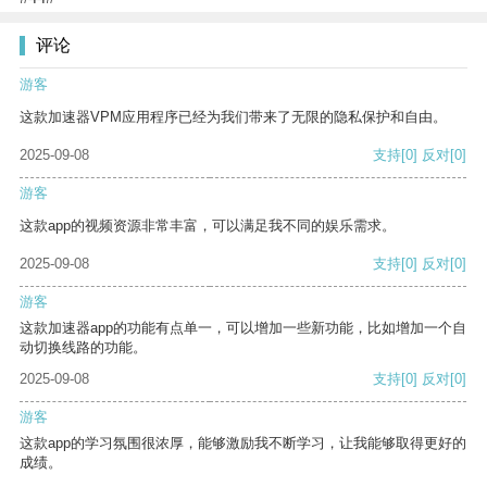
评论
游客
这款加速器VPM应用程序已经为我们带来了无限的隐私保护和自由。
2025-09-08
支持
[0]
反对
[0]
游客
这款app的视频资源非常丰富，可以满足我不同的娱乐需求。
2025-09-08
支持
[0]
反对
[0]
游客
这款加速器app的功能有点单一，可以增加一些新功能，比如增加一个自
动切换线路的功能。
2025-09-08
支持
[0]
反对
[0]
游客
这款app的学习氛围很浓厚，能够激励我不断学习，让我能够取得更好的
成绩。