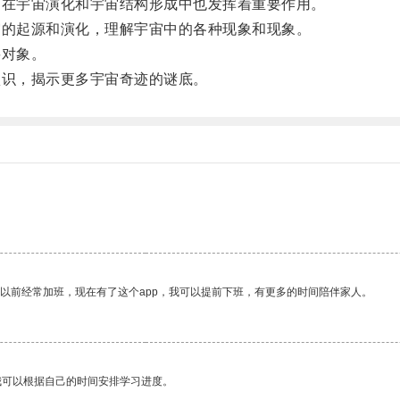
在宇宙演化和宇宙结构形成中也发挥着重要作用。
的起源和演化，理解宇宙中的各种现象和现象。
对象。
识，揭示更多宇宙奇迹的谜底。
我以前经常加班，现在有了这个app，我可以提前下班，有更多的时间陪伴家人。
我可以根据自己的时间安排学习进度。