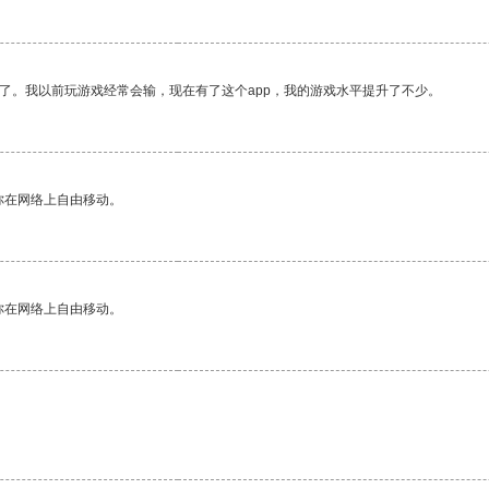
了。我以前玩游戏经常会输，现在有了这个app，我的游戏水平提升了不少。
你在网络上自由移动。
你在网络上自由移动。