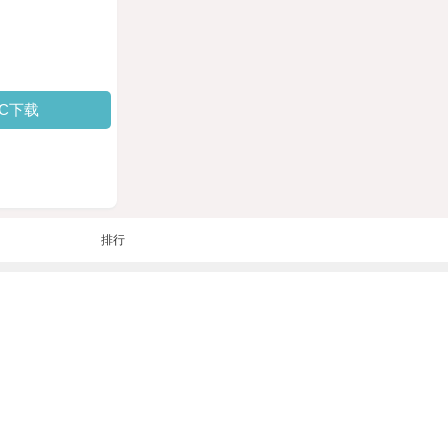
PC下载
排行