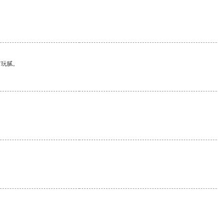
。
有玩腻。