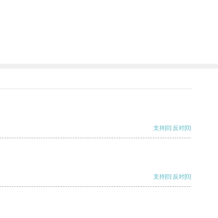
支持
[0]
反对
[0]
支持
[0]
反对
[0]