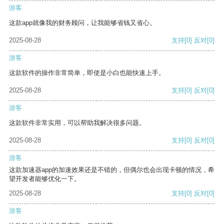
游客
这款app就像我的财务顾问，让我能够省钱又省心。
2025-08-28
支持
[0]
反对
[0]
游客
这款软件的操作非常简单，即使是小白也能快速上手。
2025-08-28
支持
[0]
反对
[0]
游客
这款软件非常实用，可以帮助我解决很多问题。
2025-08-28
支持
[0]
反对
[0]
游客
这款加速器app的加速效果还是不错的，但偶尔也会出现卡顿的情况，希
望开发者能够优化一下。
2025-08-28
支持
[0]
反对
[0]
游客