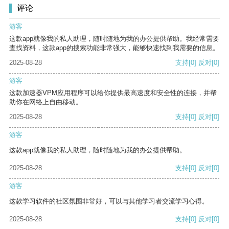
评论
游客
这款app就像我的私人助理，随时随地为我的办公提供帮助。我经常需要
查找资料，这款app的搜索功能非常强大，能够快速找到我需要的信息。
2025-08-28
支持
[0]
反对
[0]
游客
这款加速器VPM应用程序可以给你提供最高速度和安全性的连接，并帮
助你在网络上自由移动。
2025-08-28
支持
[0]
反对
[0]
游客
这款app就像我的私人助理，随时随地为我的办公提供帮助。
2025-08-28
支持
[0]
反对
[0]
游客
这款学习软件的社区氛围非常好，可以与其他学习者交流学习心得。
2025-08-28
支持
[0]
反对
[0]