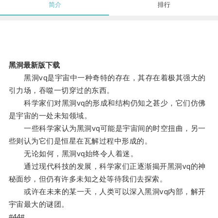
简介
排行
黑洞最新版下载
黑洞vq是宇宙中一种奇特的存在，其存在着极其强大的
引力场，吞噬一切穿过的东西。
科学家们对黑洞vq的形成和结构仍知之甚少，它们仿佛
是宇宙的一处未知领域。
一些科学家认为黑洞vq可能是宇宙间的时空扭曲，另一
些则认为它们是恒星在瓦解过程中形成的。
无论如何，黑洞vq始终令人着迷。
通过现代科技的发展，科学家们正逐渐揭开黑洞vq的神
秘面纱，但仍有许多未知之处等待我们去探索。
或许在未来的某一天，人类可以深入黑洞vq内部，解开
宇宙最大的谜团。
#44#