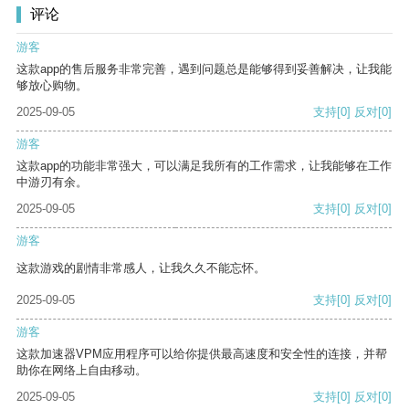
评论
游客
这款app的售后服务非常完善，遇到问题总是能够得到妥善解决，让我能
够放心购物。
2025-09-05
支持
[0]
反对
[0]
游客
这款app的功能非常强大，可以满足我所有的工作需求，让我能够在工作
中游刃有余。
2025-09-05
支持
[0]
反对
[0]
游客
这款游戏的剧情非常感人，让我久久不能忘怀。
2025-09-05
支持
[0]
反对
[0]
游客
这款加速器VPM应用程序可以给你提供最高速度和安全性的连接，并帮
助你在网络上自由移动。
2025-09-05
支持
[0]
反对
[0]