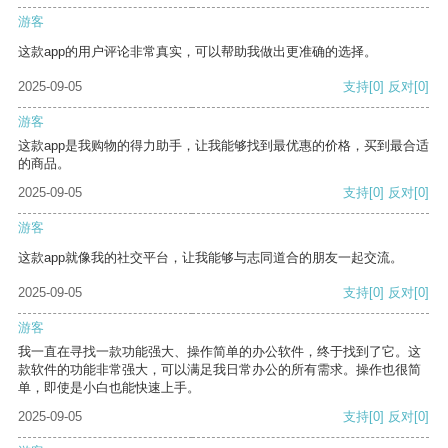
游客
这款app的用户评论非常真实，可以帮助我做出更准确的选择。
2025-09-05
支持
[0]
反对
[0]
游客
这款app是我购物的得力助手，让我能够找到最优惠的价格，买到最合适
的商品。
2025-09-05
支持
[0]
反对
[0]
游客
这款app就像我的社交平台，让我能够与志同道合的朋友一起交流。
2025-09-05
支持
[0]
反对
[0]
游客
我一直在寻找一款功能强大、操作简单的办公软件，终于找到了它。这
款软件的功能非常强大，可以满足我日常办公的所有需求。操作也很简
单，即使是小白也能快速上手。
2025-09-05
支持
[0]
反对
[0]