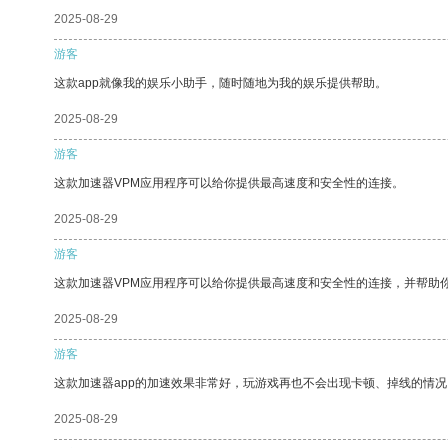
2025-08-29
游客
这款app就像我的娱乐小助手，随时随地为我的娱乐提供帮助。
2025-08-29
游客
这款加速器VPM应用程序可以给你提供最高速度和安全性的连接。
2025-08-29
游客
这款加速器VPM应用程序可以给你提供最高速度和安全性的连接，并帮助
2025-08-29
游客
这款加速器app的加速效果非常好，玩游戏再也不会出现卡顿、掉线的情况
2025-08-29