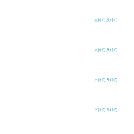
支持
[0]
反对
[0]
支持
[0]
反对
[0]
支持
[0]
反对
[0]
支持
[0]
反对
[0]