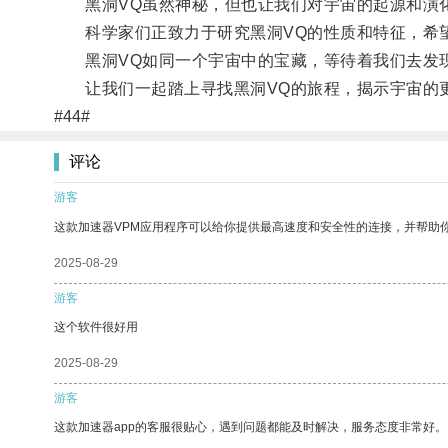
黑洞VQ虽然神秘，但也让我们对宇宙的起源和演
科学家们正致力于研究黑洞VQ的性质和特征，希望
黑洞VQ如同一个宇宙中的宝藏，等待着我们去发
让我们一起踏上寻找黑洞VQ的旅程，揭示宇宙的
#44#
评论
游客
这款加速器VPM应用程序可以给你提供最高速度和安全性的连接，并帮助
2025-08-29
游客
这个软件很好用
2025-08-29
游客
这款加速器app的客服很贴心，遇到问题都能及时解决，服务态度非常好。