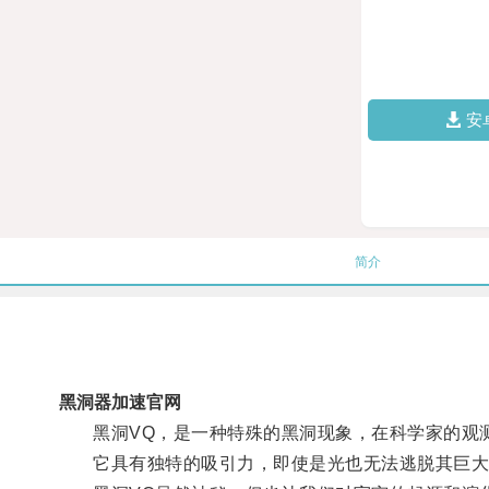
安
简介
黑洞器加速官网
黑洞VQ，是一种特殊的黑洞现象，在科学家的观
它具有独特的吸引力，即使是光也无法逃脱其巨大