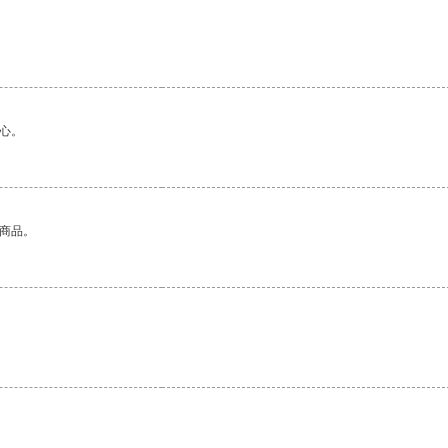
心。
的商品。
。