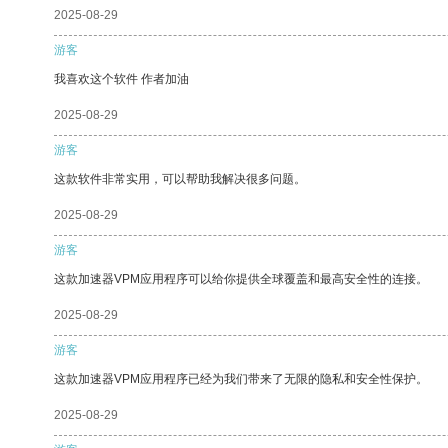
2025-08-29
游客
我喜欢这个软件 作者加油
2025-08-29
游客
这款软件非常实用，可以帮助我解决很多问题。
2025-08-29
游客
这款加速器VPM应用程序可以给你提供全球覆盖和最高安全性的连接。
2025-08-29
游客
这款加速器VPM应用程序已经为我们带来了无限的隐私和安全性保护。
2025-08-29