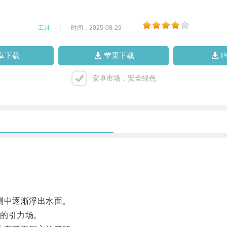
工具
|
时间：2025-08-29
|
卓下载
苹果下载
安卓市场，安全绿色
测中逐渐浮出水面。
的引力场。