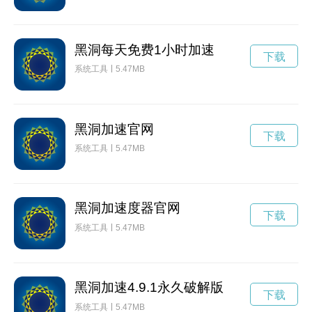
黑洞每天免费1小时加速
下载
系统工具
5.47MB
黑洞加速官网
下载
系统工具
5.47MB
黑洞加速度器官网
下载
系统工具
5.47MB
黑洞加速4.9.1永久破解版
下载
系统工具
5.47MB