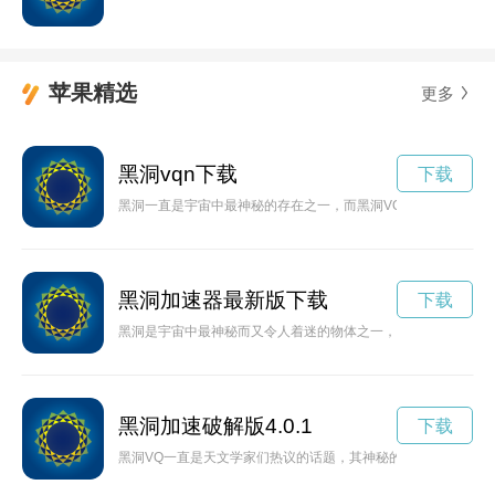
苹果精选
更多
黑洞vqn下载
下载
黑洞一直是宇宙中最神秘的存在之一，而黑洞VQ更是让人猜疑不
黑洞加速器最新版下载
下载
黑洞是宇宙中最神秘而又令人着迷的物体之一，而其中的加速现
黑洞加速破解版4.0.1
下载
黑洞VQ一直是天文学家们热议的话题，其神秘的吸引力令人着迷